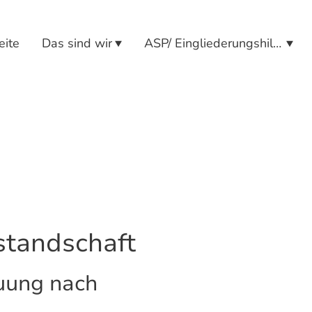
eite
Das sind wir
ASP/ Eingliederungshilfen
standschaft
uung nach