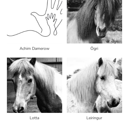
Achim Damerow
Ögri
Lotta
Leiringur